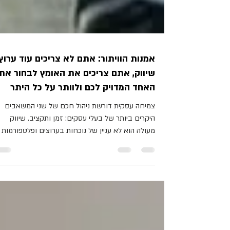
אמנות הוויתור: אתם לא צריכים עוד ערוץ
שיווק, אתם צריכים את האומץ לבחור את
האחד המדויק לכם ולוותר על כל היתר
צמיחה עסקית דורשת ניהול חכם של שני המשאבים
היקרים ביותר של בעלי עסקים: זמן ותקציב. שיווק
מעולה הוא לא עניין של נוכחות בערוצים ופלטפורמות
רבות, אלא מהלך אסטרטגי שנועד לבסס מותג
(המאפשר העלאת מחירים) לייצר לידים איכותיים. מיקו
דורש ויתור. כשאתם בוחרים להפסיק לפזר אנרגיה
ותשומת לב ב"להיות בכל מקום", אתם לא מוותרים על
הזדמנויות, אתם מפנים אנרגיה לייצר עוצמה אמיתית