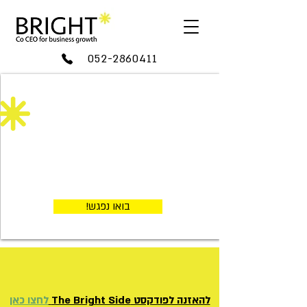
052-2860411
בהירות. שיטה. צמיחה.
ייעוץ אסטרטגי מותאם אישית
לצמיחה עסקית.
בואו נבנה יחד עסק שנותן לכם
רוגע ורווחיות
בואו נפגש!
להאזנה לפודקסט The Bright Side
לחצו כאן