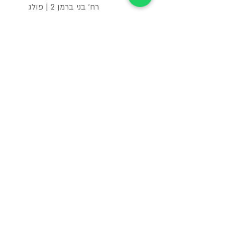
רח׳ בני ברמן 2 | פולג
!בואו ניפגש
אני מאשר/ת את
מדיניות הפרטיות באתר
שלח/י