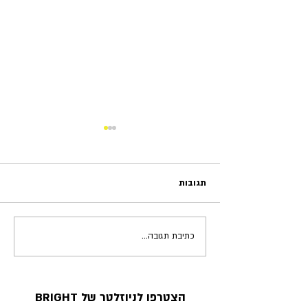
תגובות
כתיבת תגובה...
11 דברים על שיווק שבעלי
ובעלות עסקים קטנים חייבים
להבין
הצטרפו לניוזלטר של BRIGHT