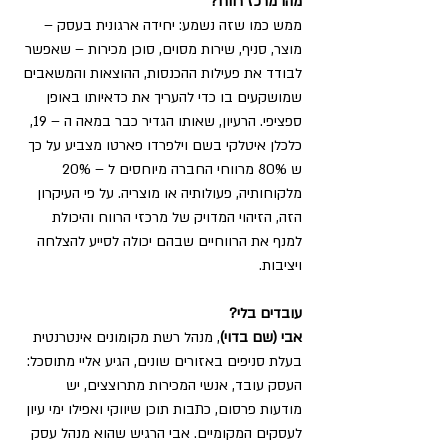
מהו מרכז רווח? 
ממש כמו שזה נשמע: יחידה ארגונית בעסק – 
מוצר, סניף, שירות מסוים, סוכן מכירות – שאפשר 
לבודד את פעילות ההכנסות, ההוצאות והמשאבים 
שמושקעים בו כדי להעריך את כדאיותו באופן 
ספציפי. הרעיון, שאותו הגדיר כבר במאה ה – 19, 
כלכלן איטלקי בשם וילפרדו פארטו מצביע על כך 
ש 80% מרווחי החברה מיוחסים ל – 20% 
מלקוחותיה, פעולותיה או מוצריה. על פי העיקרון 
הזה, הזיהוי המדויק של מרכזי הרווח והיכולת 
למנף את הרווחיים שבהם יכולה לסייע להצלחה 
ויציבות. 
עובדים בלי? 
אבי (שם בדוי)
, מנהל רשת מקומונים אינטרנטית 
בעלת סניפים באזורים שונים, הגיע אליי מתוסכל: 
העסק עובד, אנשי המכירות מתרוצצים, יש 
מודעות פרסום, כתבות תוכן שיווקי ואפילו ימי עיון 
לעסקים המקומיים. אבי הרגיש שהוא מנהל עסק 