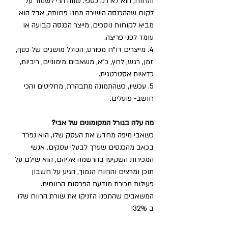
והרווח, הוא לא רק כספי: שווה הרי לשמור על 
לקוח שההכנסה הישירה ממנו פחותה, אבל הוא 
מביא לקוחות נוספים, מייצר הכנסה קבועה או 
עומד לפני פריצה. 
4. מייצרים דו"ח מפורט, הכולל מושגים של כסף, 
זמן, רגש, לחץ, כ"א, משאבים מימוניים, ריביות, 
כדאיות אסטרטגית. 
5. עכשיו, כשהתמונה מתבהרת, מחליטים והכי 
חושב- פועלים. 
מה עלה בגורל המקומונים של אבי? 
כשאבי מיפה מחדש את העסק שלו, הוא נפרד 
בכאב מהכנסים שערך לבעלי עסקים. אנשי 
המכירות השקיעו בהרשמה אליהם, הוא שילם על 
תוכן ומרצים והרווח הנמוך, הגיע על חשבון 
פעילות מכירת מודעת הפרסום הרווחית. 
המשאבים שהתפנו הזניקו את שורת הרווח שלו 
ב 32%!