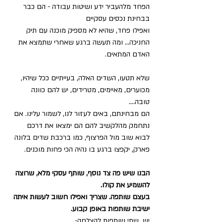
הפחד מלהעביר ידע ושיטות עבודה - הם כבר 
בבחינת נכסים עסקיים
ואפילו פחד, שהיא לא מספיק מוכנה עם תיק 
החניכה... ומה תעשה ברגע שאחרי שתמצא את 
האדם המתאים.
שלא תטעו, השדים האלה, בעייתיים ככל שיהיו, 
מכוערים, מאיימים, מטרידים, יש להם כוונה 
טובה....
הם מבחינתם, באים לעזור לנו, לשמור עלינו. אם 
נתחמק מהלקשיב להם הם ימצאו את דרכם 
לבוא שוב מול הפרצוף, כמו ברכבת שדים בלונה 
פארק, יקפצו ברגע בו נהיה הכי פחות מוכנים.
הבנו שיש פה צד נוסף, שותף עסקי מלא, שרוצה 
להשמיע את קולו.
בעצם שותפה. שצריך ואפילו חשוב לעשות איתה 
ישיבת שותפות באופן קבוע.
יש  שתי שותפות להצלחה-