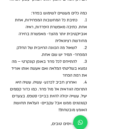
כמה כלים מעשיים לשימוש בפחד:
1.      כתיבת כל המחשבות המפחידות, אחת 
אחת. כתיבה מאפשרת היפרדות, ראיה 
אובייקטיבית יותר מהצד- מאפשרת בחירה 
מחודשת רציונאלית
2.      לשאול מה הכוונה החיובית של החלק 
המפחד- תמיד יש שם אחת.
3.      להתייחס לכל פחד באופן קונקרטי – מה 
נמצא בשליטתי המלאה ואם אעשה אותו אוריד 
את רמת הפחד
4.      ואחרון חביב לכרגע- עשיה. עשיה היא 
התרופה הוודאית אל מול פחד. כמו כדור קסמים 
יעיל. עשייה יכולה להיות בבייבי סטפס. בצעדים 
קטנטנים ממש אבל עקביים- העלאת תחושת 
האומץ מובטחת!!
בהצלחה וימים טובים,